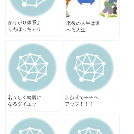
がりがり体系よ
老後の人生は選
りもぽっちゃり
べる人生
体系
へ！！！
若々しく綺麗に
加点式でモチベ
なるダイエッ
アップ！！！
ト！！！