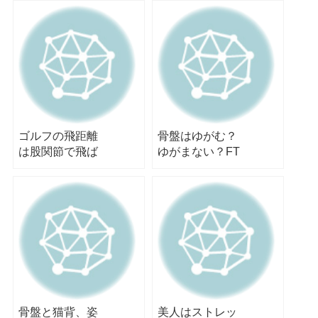
ッチトレーニン
グ
ゴルフの飛距離
骨盤はゆがむ？
は股関節で飛ば
ゆがまない？FT
せ！！！
スポーツ西宮ス
トレッチ
骨盤と猫背、姿
美人はストレッ