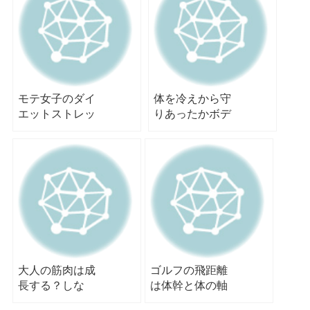
モテ女子のダイ
体を冷えから守
エットストレッ
りあったかボデ
チ！！
ィ
大人の筋肉は成
ゴルフの飛距離
長する？しな
は体幹と体の軸
い？西宮ストレ
で出す