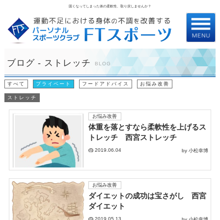
固くなってしまった体の柔軟性、取り戻しませんか？
ブログ - ストレッチ
BLOG
すべて
プライベート
フードアドバイス
お悩み改善
ストレッチ
お悩み改善
体重を落とすなら柔軟性を上げるス
トレッチ 西宮ストレッチ
2019.06.04
by 小松幸博
お悩み改善
ダイエットの成功は宝さがし 西宮
ダイエット
2019.05.13
by 小松幸博