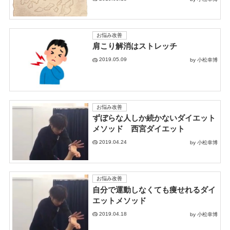
お悩み改善
肩こり解消はストレッチ
2019.05.09
by 小松幸博
お悩み改善
ずぼらな人しか続かないダイエット
メソッド 西宮ダイエット
2019.04.24
by 小松幸博
お悩み改善
自分で運動しなくても痩せれるダイ
エットメソッド
2019.04.18
by 小松幸博