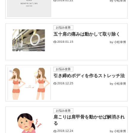
2019.01.22
by 小松幸博
お悩み改善
五十肩の痛みは動かして取り除く
2019.01.15
by 小松幸博
お悩み改善
引き締めボディを作るストレッチ法
2018.12.25
by 小松幸博
お悩み改善
肩こりは肩甲骨を動かせば解消され
る
2018.12.24
by 小松幸博